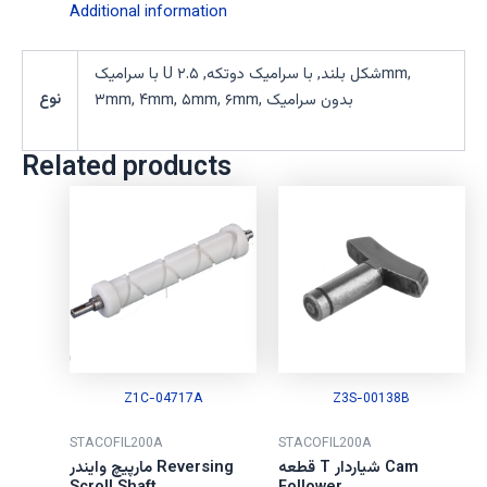
Additional information
با سرامیک U شکل بلند, با سرامیک دوتکه, ۲.۵mm,
نوع
۳mm, ۴mm, ۵mm, ۶mm, بدون سرامیک
Related products
Z1C-04717A
Z3S-00138B
STACOFIL200A
STACOFIL200A
قطعه T شیاردار Cam
مارپیچ وایندر Reversing