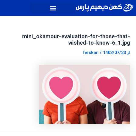
رش
پیمایش
ه
نوشته
حتوا
mini_okamour-evaluation-for-those-that-
wished-to-know-6_1.jpg
از
1403/07/23
/
heskan