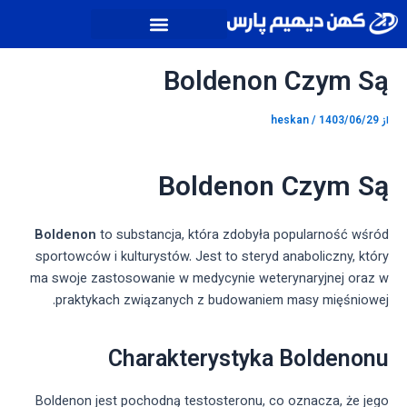
رش
پیمایش
ه
نوشته
حتوا
Boldenon Czym Są
از
1403/06/29
/
heskan
Boldenon Czym Są
Boldenon
to substancja, która zdobyła popularność wśród
sportowców i kulturystów. Jest to steryd anaboliczny, który
ma swoje zastosowanie w medycynie weterynaryjnej oraz w
praktykach związanych z budowaniem masy mięśniowej.
Charakterystyka Boldenonu
Boldenon jest pochodną testosteronu, co oznacza, że jego