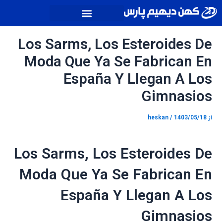
رش
پیمایش
ه
نوشته
حتوا
Los Sarms, Los Esteroides De
Moda Que Ya Se Fabrican En
España Y Llegan A Los
Gimnasios
از
1403/05/18
/
heskan
Los Sarms, Los Esteroides De
Moda Que Ya Se Fabrican En
España Y Llegan A Los
Gimnasios