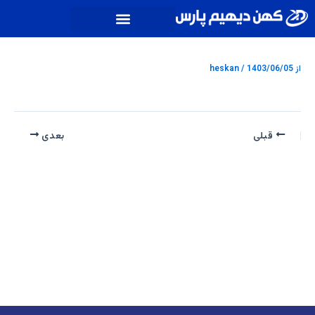
رش
پیمایش
ه
نوشته
حتوا
از
1403/06/05
/
heskan
قبلی
بعدی