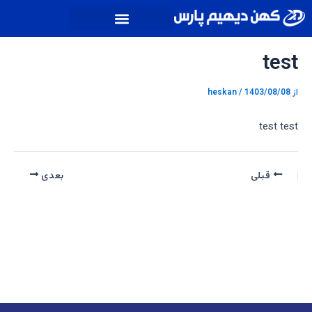
رش
پیمایش
ه
نوشته
حتوا
test
از
1403/08/08
/
heskan
test test
قبلی
بعدی